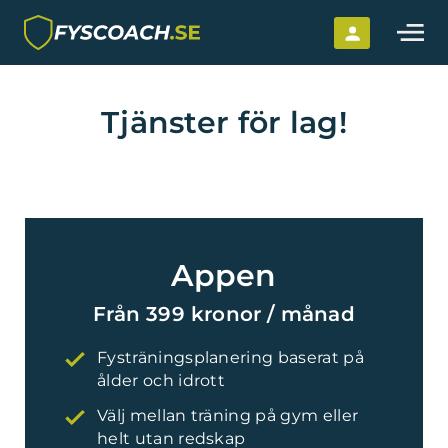
Hoppa till innehållet
Tjänster för lag!
Appen
Från 399 kronor / månad
Fysträningsplanering baserat på
ålder och idrott
Välj mellan träning på gym eller
helt utan redskap