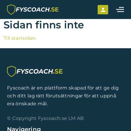
Hoppa till innehållet
Sidan finns inte
Till startsidan.
Fyscoach är en plattform skapad för att ge dig
och ditt lag rätt förutsättningar för att uppnå
era önskade mål.
© Copyright Fyscoach.se LM AB
Navigering