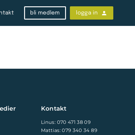
ntakt
bli medlem
logga in
edier
Kontakt
Linus: 070 471 38 09
Mattias: 079 340 34 89