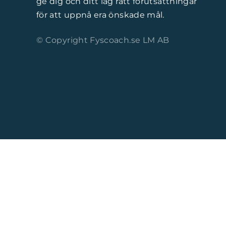
ge dig och ditt lag rätt förutsättningar
för att uppnå era önskade mål.
© Copyright Fyscoach.se LM AB