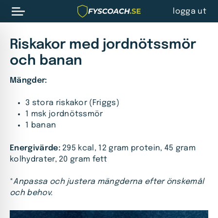
logga ut
Riskakor med jordnötssmör
och banan
Mängder:
3 stora riskakor (Friggs)
1 msk jordnötssmör
1 banan
Energivärde:
295 kcal, 12 gram protein, 45 gram
kolhydrater, 20 gram fett
*
Anpassa och justera mängderna efter önskemål
och behov.