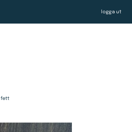
logga ut
fett