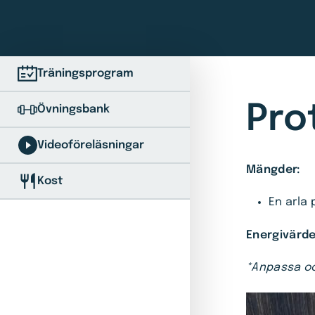
Träningsprogram
Pro
Övningsbank
Videoföreläsningar
Mängder:
Kost
En arla 
Energivärde
*Anpassa oc