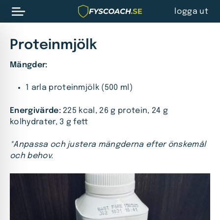
logga ut
Proteinmjölk
Mängder:
1 arla proteinmjölk (500 ml)
Energivärde:
225 kcal, 26 g protein, 24 g
kolhydrater, 3 g fett
*Anpassa och justera mängderna efter önskemål
och behov.