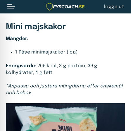
logga ut
Mini majskakor
Mängder:
1 Påse minimajskakor (Ica)
Energivärde:
205 kcal, 3 g protein, 39 g
kolhydrater, 4 g fett
*Anpassa och justera mängderna efter önskemål
och behov.