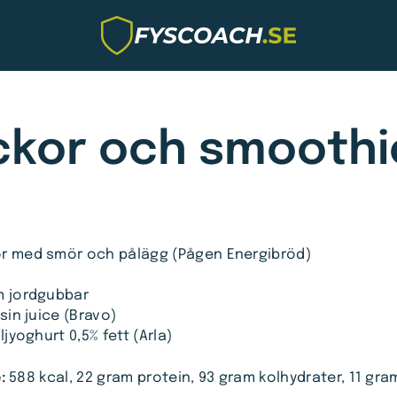
kor och smoothi
r med smör och pålägg (Pågen Energibröd)
m jordgubbar
lsin juice (Bravo)
iljyoghurt 0,5% fett (Arla)
:
588 kcal, 22 gram protein, 93 gram kolhydrater, 11 gra