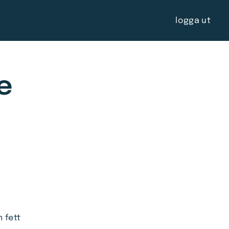
logga ut
e
m fett