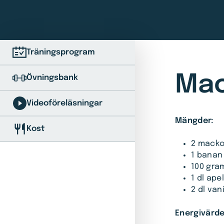
Träningsprogram
Mac
Övningsbank
Videoföreläsningar
Mängder:
Kost
2 macko
1 banan
100 gra
1 dl ape
2 dl van
Energivärde