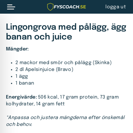
logga ut
Lingongrova med pålägg, ägg
banan och juice
Mängder:
2 mackor med smör och pålägg (Skinka)
2 dl Apelsinjuice (Bravo)
1 ägg
1 banan
Energivärde:
506 kcal, 17 gram protein, 73 gram
kolhydrater, 14 gram fett
*Anpassa och justera mängderna efter önskemål
och behov.