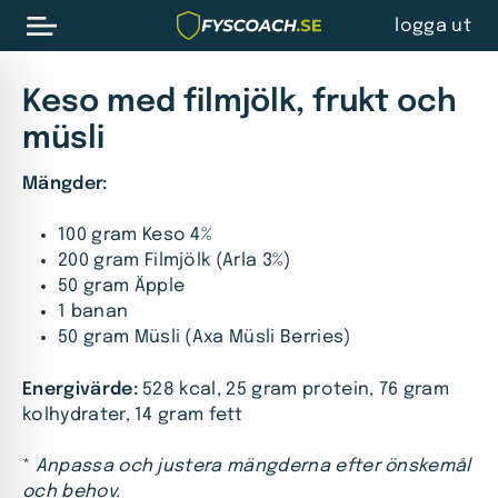
logga ut
Keso med filmjölk, frukt och
müsli
Mängder:
100 gram Keso 4%
200 gram Filmjölk (Arla 3%)
50 gram Äpple
1 banan
50 gram Müsli (Axa Müsli Berries)
Energivärde:
528 kcal, 25 gram protein, 76 gram
kolhydrater, 14 gram fett
*
Anpassa och justera mängderna efter önskemål
och behov.