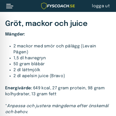
logga ut
Gröt, mackor och juice
Mängder:
2 mackor med smör och pålägg (Levain
Pågen)
1,5 dl havregryn
50 gram blåbär
2 dl lättmjölk
2 dl apelsin juice (Bravo)
Energivärde:
649 kcal, 27 gram protein, 98 gram
kolhydrater, 13 gram fett
*
Anpassa och justera mängderna efter önskemål
och behov.