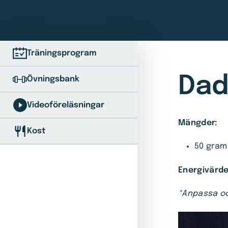
Träningsprogram
Dad
Övningsbank
Videoföreläsningar
Mängder:
Kost
50 gram 
Energivärd
*Anpassa oc